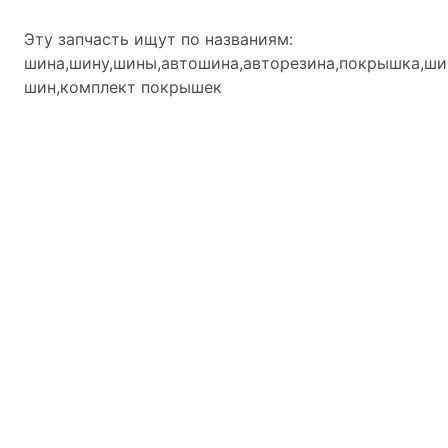
Эту запчасть ищут по названиям:
шина,шину,шины,автошина,авторезина,покрышка,ши
шин,комплект покрышек