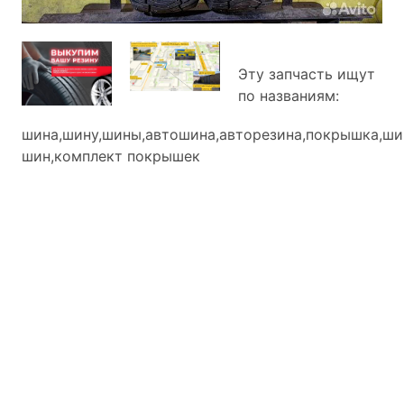
Эту запчасть ищут
по названиям:
шина,шину,шины,автошина,авторезина,покрышка,ши
шин,комплект покрышек