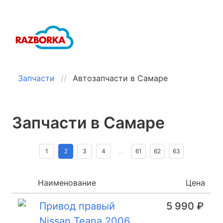
Запчасти
Автозапчасти в Самаре
Запчасти в Самаре
1
2
3
4
…
61
62
63
Наименование
Цена
Привод правый
5 990 ₽
Nissan Teana 2006