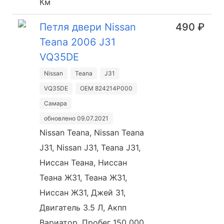
Км
Петля двери Nissan
490 ₽
Teana 2006 J31
VQ35DE
Nissan
Teana
J31
VQ35DE
OEM 824214P000
Самара
обновлено 09.07.2021
Nissan Teana, Nissan Teana
J31, Nissan J31, Teana J31,
Ниссан Теана, Ниссан
Теана Ж31, Теана Ж31,
Ниссан Ж31, Джей 31,
Двигатель 3.5 Л, Акпп
Вариатор, Пробег 150 000