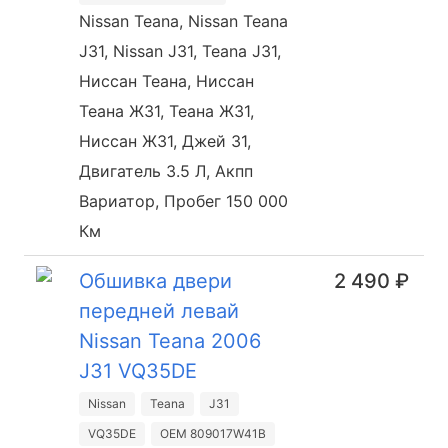
Nissan Teana, Nissan Teana
J31, Nissan J31, Teana J31,
Ниссан Теана, Ниссан
Теана Ж31, Теана Ж31,
Ниссан Ж31, Джей 31,
Двигатель 3.5 Л, Акпп
Вариатор, Пробег 150 000
Км
Обшивка двери
2 490 ₽
передней левай
Nissan Teana 2006
J31 VQ35DE
Nissan
Teana
J31
VQ35DE
OEM 809017W41B