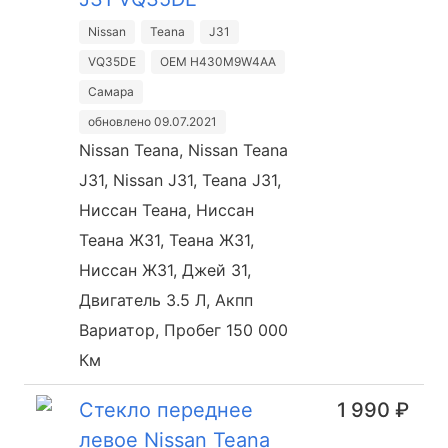
Nissan
Teana
J31
VQ35DE
OEM H430M9W4AA
Самара
обновлено 09.07.2021
Nissan Teana, Nissan Teana
J31, Nissan J31, Teana J31,
Ниссан Теана, Ниссан
Теана Ж31, Теана Ж31,
Ниссан Ж31, Джей 31,
Двигатель 3.5 Л, Акпп
Вариатор, Пробег 150 000
Км
Стекло переднее
1 990 ₽
левое Nissan Teana