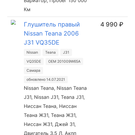
Вариатор, Пробег 150 000
Км
Глушитель правый
4 990 ₽
Nissan Teana 2006
J31 VQ35DE
Nissan
Teana
J31
VQ35DE
OEM 201009W65A
Самара
обновлено 14.07.2021
Nissan Teana, Nissan Teana
J31, Nissan J31, Teana J31,
Ниссан Теана, Ниссан
Теана Ж31, Теана Ж31,
Ниссан Ж31, Джей 31,
Двигатель 3.5 Л, Акпп