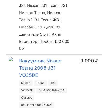
J31, Nissan J31, Teana J31,
Ниссан Теана, Ниссан
Теана Ж31, Теана Ж31,
Ниссан Ж31, Джей 31,
Двигатель 3.5 Л, Акпп
Вариатор, Пробег 150 000
Км
Вакуумник Nissan
9 990 ₽
Teana 2006 J31
VQ35DE
Nissan
Teana
J31
VQ35DE
OEM D60109W52A
Самара
обновлено 09.07.2021