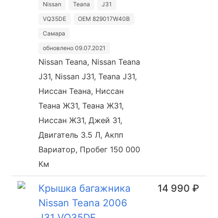
Nissan
Teana
J31
VQ35DE
OEM 829017W40B
Самара
обновлено 09.07.2021
Nissan Teana, Nissan Teana
J31, Nissan J31, Teana J31,
Ниссан Теана, Ниссан
Теана Ж31, Теана Ж31,
Ниссан Ж31, Джей 31,
Двигатель 3.5 Л, Акпп
Вариатор, Пробег 150 000
Км
Крышка багажника
14 990 ₽
Nissan Teana 2006
J31 VQ35DE