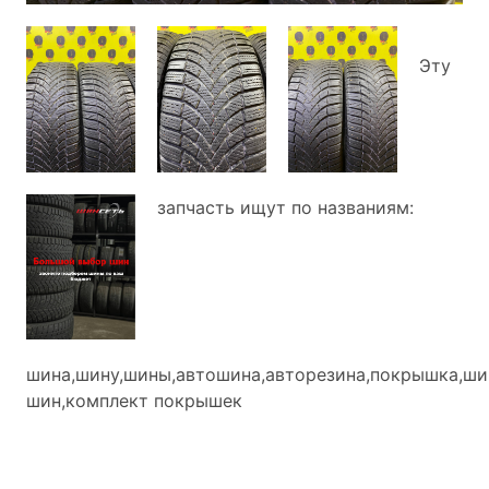
Эту
запчасть ищут по названиям:
шина,шину,шины,автошина,авторезина,покрышка,ши
шин,комплект покрышек