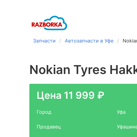
Запчасти
Автозапчасти в Уфе
Nokia
Nokian Tyres Hakk
Цена 11 999 ₽
Город
Уфа
Продавец
Уфашин