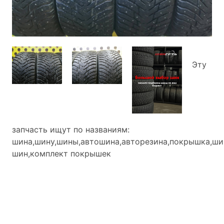
Эту
запчасть ищут по названиям:
шина,шину,шины,автошина,авторезина,покрышка,ши
шин,комплект покрышек